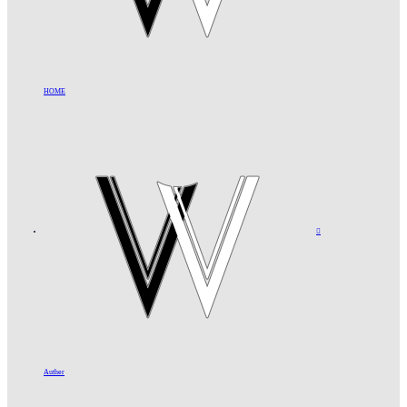
HOME

Auther