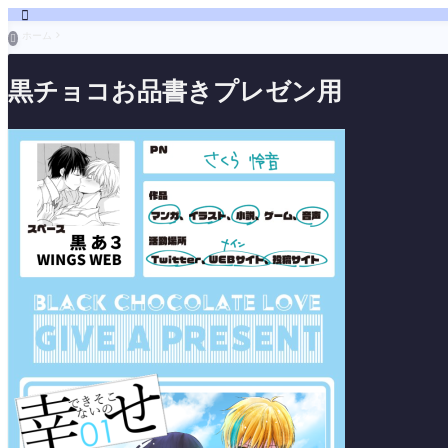

ホーム

黒チョコお品書きプレゼン用