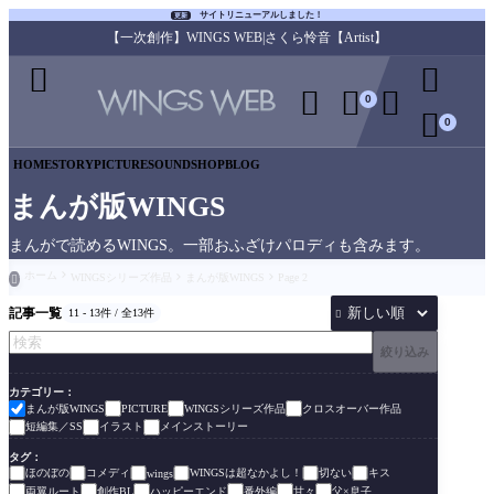
サイトリニューアルしました！
更新
【一次創作】WINGS WEB|さくら怜音【Artist】





0

0
HOME
STORY
PICTURE
SOUND
SHOP
BLOG
まんが版WINGS
まんがで読めるWINGS。一部おふざけパロディも含みます。
ホーム
WINGSシリーズ作品
まんが版WINGS
Page 2

記事一覧
11 - 13件 / 全13件

絞り込み
カテゴリー
まんが版WINGS
WINGSシリーズ作品
クロスオーバー作品
PICTURE
短編集／SS
イラスト
メインストーリー
タグ
ほのぼの
コメディ
WINGSは超なかよし！
切ない
キス
wings
両翼ルート
創作BL
ハッピーエンド
番外編
甘々
父×息子