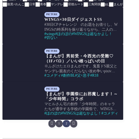
腹黒×わんこ
日常
青春
ヤンデレ
背徳ルート
三角関係
まんが
BL
PICTURE
WINGS×30日ダイジェストSS
#30日CPチャレンジ のお題をお借りし、W
INGSの時系列を振り返りながら、二人の友
wings
ほのぼの
WINGSは超なかよし！
情から共依存、恋愛へとじわじわと変わっ
切ない
ていく様
PICTURE
【まんが】男前受・今西光の受難♡
（IFパロ）／いい雄っぱいの日
※ふざけたエロまんがです。鬼畜ドS親父と
ヤンデレ親友のくだらない攻め争いpixiv掲
コメディ
創作BL
父×息子
R18
載中（R18） 2018年11月8日いいおっぱいの
日に、雲
PICTURE
【まんが】学園祭にお邪魔します！～
「少年時間」コラボ
マヒルさん宅の創作「少年時間」のキャラ
たちが通学する学校の学園祭で、WINGSが
ほのぼの
WINGSは超なかよし！
コメディ
ゲスト出演するという、夢のコラボを果た
したまん


1
2