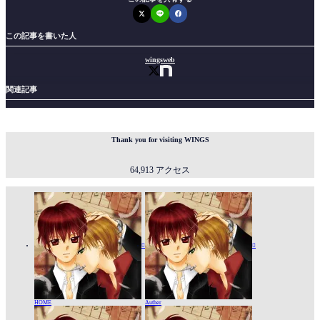
この記事を書いた人
wingsweb
関連記事
Thank you for visiting WINGS
64,913 アクセス


HOME
Auther