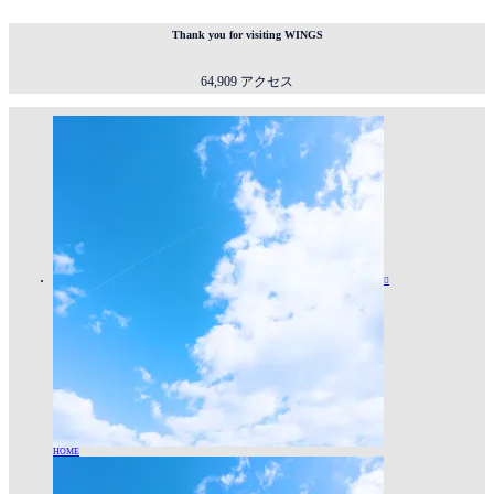
Thank you for visiting WINGS
64,909 アクセス

HOME