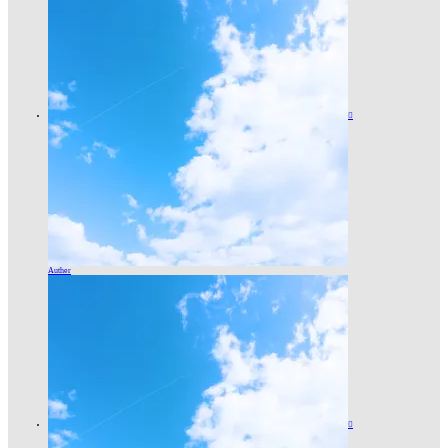

Auther
