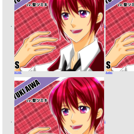

HOME
Auther
