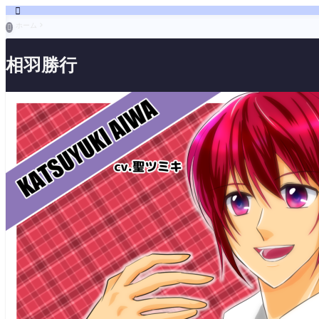

ホーム

相羽勝行