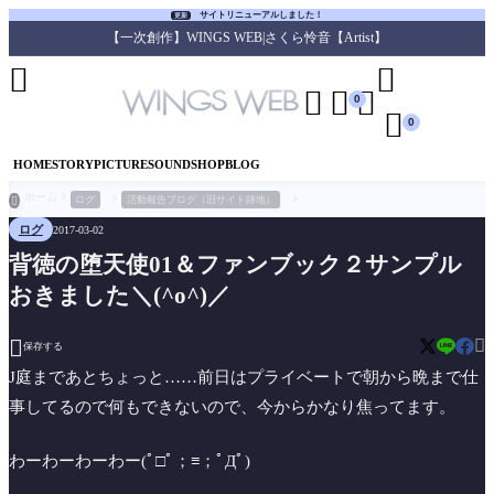
サイトリニューアルしました！
更新
【一次創作】WINGS WEB|さくら怜音【Artist】





0

0
HOME
STORY
PICTURE
SOUND
SHOP
BLOG
ホーム
ログ
活動報告ブログ（旧サイト跡地）

ログ
2017-03-02
背徳の堕天使01＆ファンブック２サンプル
おきました＼(^o^)／


保存する
J庭まであとちょっと……前日はプライベートで朝から晩まで仕
事してるので何もできないので、今からかなり焦ってます。
わーわーわーわー(ﾟ□ﾟ；≡；ﾟДﾟ)