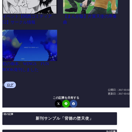
イベント【関西コミティア
【まんが版】片翼天使の序奏
52】サークル情報
曲
初の御本、WINGS FUN
BOOK発刊しました
ログ

公開日：
2017-03-02
更新日：
2017-03-02
この記事を共有する

前の記事
新刊サンプル「背徳の堕天使」
次の記事
