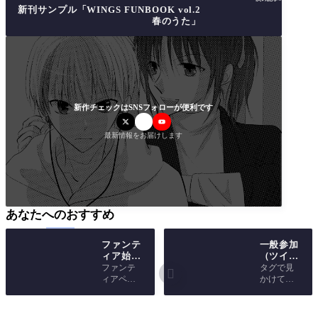
新刊サンプル「WINGS FUNBOOK vol.2
春のうた」
新作チェックはSNSフォローが便利です
最新情報をお届けします
あなたへのおすすめ
ファンテ
一般参加
ィア始動
（ツイッ
／今後の
ターのフ
ファンテ
タグで見

創作活動
ォロワさ
ィアペー
かけて勝
の公開場
んたち）
ジでファ
手にのせ
所につい
ンクラブ
てますの
て
を始動し
で、掲載