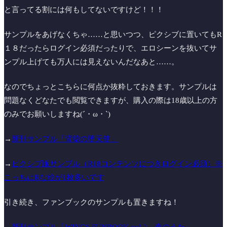
と言ってる割には何もしてないですけど！！！
サンプルをあげなくちゃ……と思いつつ、ピクシブに置いてもR
１８だったらログイン必須だったりで、エロシーンを抜いてサ
ンプル上げても万人には見えないんだなあと……。
なのでちょっとこちらに何点か抜粋しておきます。サンプルは
問題なくどなたでも閲覧できますが、購入の際は18歳以上の方
のみでお願いしますね(´・ω・`)
→
新刊サンプル「背徳の堕天使」
→
ピクシブ版サンプル（R18コンテンツにつきログイン必須）※
こっちはRな絵が1枚多いです
引き続き、ファンブックのサンプルも置きますね！
→新刊サンプル「WINGS FUNBOOK vol.2 春のうた」