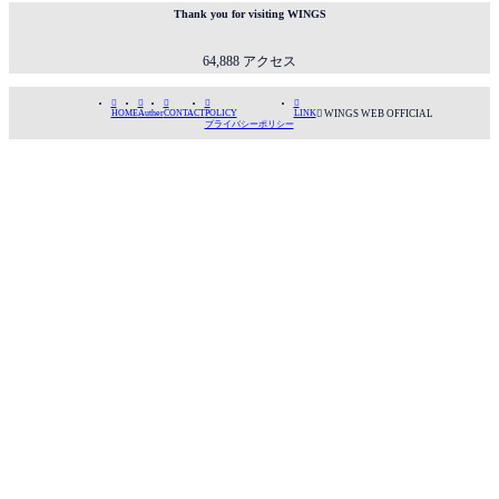
てからあ
を希望さ
Thank you for visiting WINGS
っという
れない方
間の4日。
はお手数
64,888 アクセス
毎日ログ
ですがご
インして
連絡いた
くれるガ
だけると





HOME
Auther
CONTACT
POLICY
LINK

WINGS WEB OFFICIAL
チファン
うれしい
プライバシーポリシー
の皆さん
です 人外
に支えら
も大歓迎
れてプ
です（