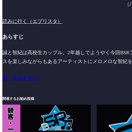
ジ
読みに行く（エブリスタ）
あらすじ
誠と智紀は高校生カップル。2年越しでようやく今回BS
スを楽しみながらもあるアーティストにメロメロな智紀
著：柏木あきら
関連するお勧め投稿