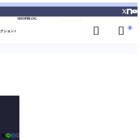
SHOP
BLOG
B.sakuraCH



0
レクション♬

：