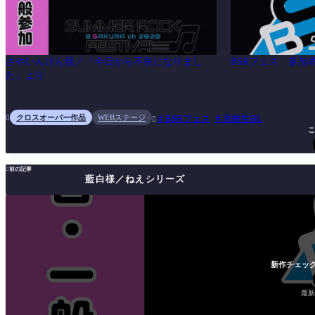
さやいんげん様／「今日から不良になりまし
BSRフェス 参加
た」より
クロスオーバー作品
WEBステージ
BSRフェス
高校生BL


こ

前の記事
藍白様／ねえシリーズ
新作チェック
最新