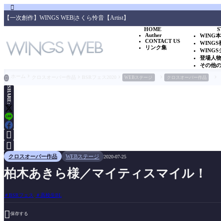

【一次創作】WINGS WEB|さくら怜音【Artist】
HOME
S
Auther
WING
CONTACT US
WING
リンク集
WING
登場人
その他
ホーム
クロスオーバー作品
BSRフェス2020
WEBステージ
クロスオーバー作品

SHARE:


クロスオーバー作品
WEBステージ
2020-07-25
柏木あきら様／マイティスマイル！
BSRフェス
高校生BL

保存する