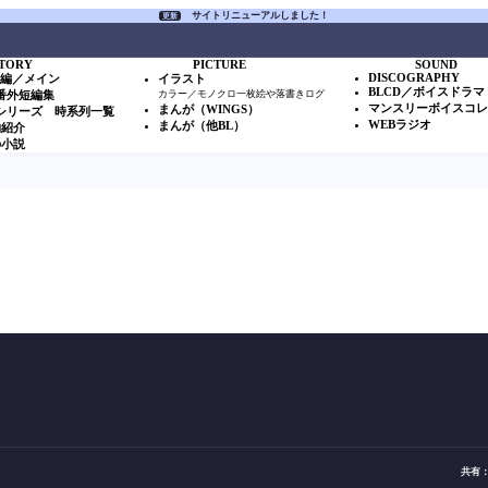
サイトリニューアルしました！
更新
TORY
PICTURE
SOUND
DISCOGRAPHY
本編／メイン
イラスト
BLCD／ボイスドラマ
S番外短編集
カラー／モノクロ一枚絵や落書きログ
マンスリーボイスコ
まんが（WINGS）
Sシリーズ 時系列一覧
WEBラジオ
まんが（他BL）
物紹介
の小説
共有