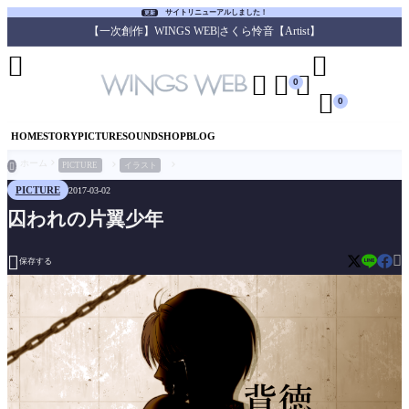
サイトリニューアルしました！
更新
【一次創作】WINGS WEB|さくら怜音【Artist】





0

0
HOME
STORY
PICTURE
SOUND
SHOP
BLOG
ホーム
PICTURE
イラスト

PICTURE
2017-03-02
囚われの片翼少年


保存する