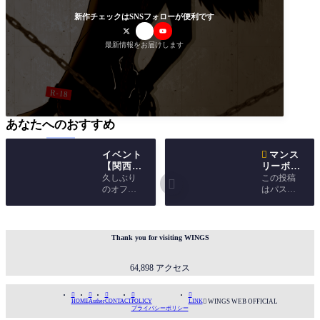
新作チェックはSNSフォローが便利です
最新情報をお届けします
あなたへのおすすめ
イベント

マンス
【関西コ
リーボイ
ミティア
スコレク
久しぶり
この投稿

52】サー
ション
のオフラ
はパスワ
クル情報
1月
イン活動
ードで保
「相羽家
です！無
護されて
の平和な
理かなあ
います。
お正月」
と諦めて
Thank you for visiting WINGS
おりまし
たが、我
64,898 アクセス
慢できず
に参加し
ます。そ





HOME
Auther
CONTACT
POLICY
LINK

WINGS WEB OFFICIAL
して新刊
プライバシーポリシー
を出させ