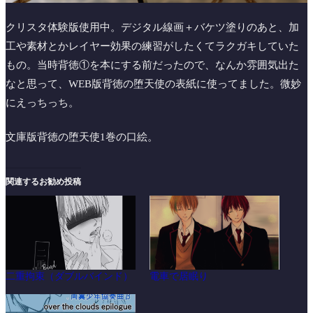
クリスタ体験版使用中。デジタル線画＋バケツ塗りのあと、加
工や素材とかレイヤー効果の練習がしたくてラクガキしていた
もの。当時背徳①を本にする前だったので、なんか雰囲気出た
なと思って、WEB版背徳の堕天使の表紙に使ってました。微妙
にえっちっち。
文庫版背徳の堕天使1巻の口絵。
関連するお勧め投稿
二重拘束（ダブルバインド）
電車で居眠り