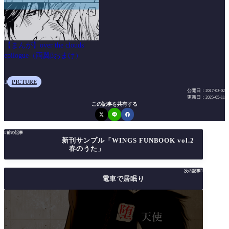
【まんが】over the clouds
epilogue（両翼βおまけ）
PICTURE

公開日：
2017-03-02
更新日：
2025-05-11
この記事を共有する

前の記事
新刊サンプル「WINGS FUNBOOK vol.2
春のうた」
次の記事

電車で居眠り