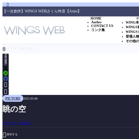

【一次創作】WINGS WEB|さくら怜音【Artist】
HOME
S
Auther
WING
CONTACT US
WING
リンク集
WING
登場人
その他
ホーム
PICTURE

SHARE:


PICTURE
2021-05-08
眺の空
イラスト
切ない

保存する