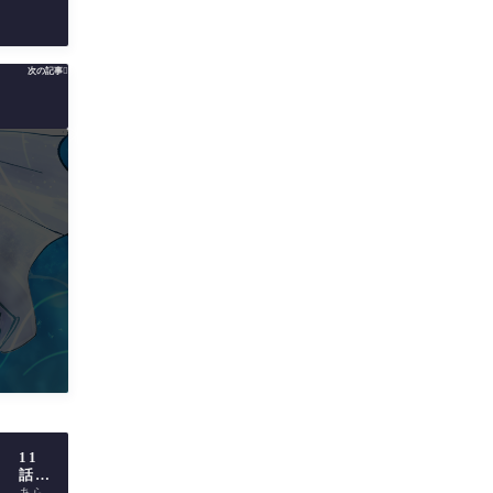
次の記事

11
SS
桐吾
話
『可
パパ
bol
愛い
の子