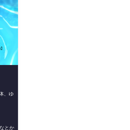
体、ゆ
なとか