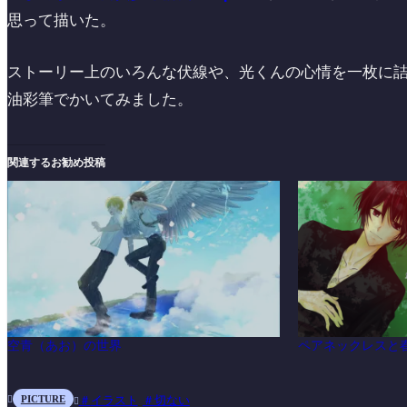
思って描いた。
ストーリー上のいろんな伏線や、光くんの心情を一枚に
油彩筆でかいてみました。
関連するお勧め投稿
空青（あお）の世界
ペアネックレスと
PICTURE
イラスト
切ない

