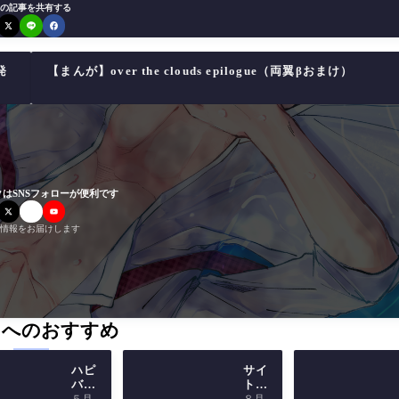
の記事を共有する
発
【まんが】over the clouds epilogue（両翼βおまけ）
はSNSフォローが便利です
情報をお届けします
たへのおすすめ
ハピ
サイ
バ！
ト半
勝行
年記