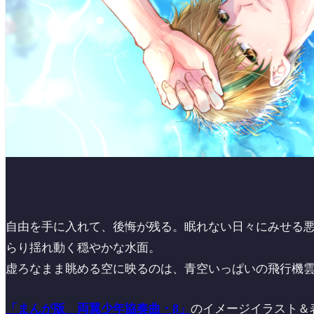
自由を手に入れて、後悔が残る。眠れない日々にみせる
らり揺れ動く穏やかな水面。
虚ろなまま眺める空に映るのは、青空いっぱいの飛行機
「まんが版 両翼少年協奏曲・β」
のイメージイラスト＆