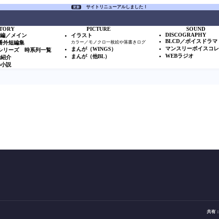
サイトリニューアルしました！
更新
TORY
PICTURE
SOUND
DISCOGRAPHY
本編／メイン
イラスト
BLCD／ボイスドラマ
S番外短編集
カラー／モノクロ一枚絵や落書きログ
マンスリーボイスコ
まんが（WINGS）
Sシリーズ 時系列一覧
WEBラジオ
まんが（他BL）
物紹介
の小説
共有