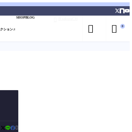
SHOP
BLOG
B.sakuraCH



0
レクション♬

：