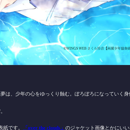
悪夢は、少年の心をゆっくり蝕む。ぼろぼろになっていく身
雲。
表紙です。
「over the clouds」
のジャケット画像とかにいい