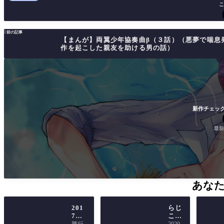
こ

前の記事
【まんが】両翼少年協奏曲β（３話）（悪夢で喘息
作を起こした親友を助ける男の話）
新作チェック
最新
あな
201
らじ
7年
こむ
暑中
うい