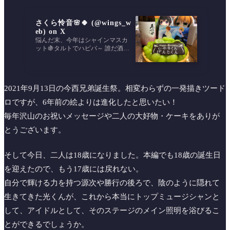
さくら怜音🌸🍀 (@wings_w
eb) on X
悩んだ末、今年はシャインマスカ
ット🍇タルトでハピバ～ 誰だ酒持
ってるやつ🙄
2021年9月13日の今西兄弟誕生祭。相変わらずの一発描きツード
ロですが、6年前の絵よりは進化したと思いたい！
毎年沢山のお祝いメッセージや二人の大好物・ケーキをありが
とうございます。
そして今日、二人は18歳になりました。本編でも18歳の誕生日
を迎えたので、もう17歳には戻れない。
自分で輝ける力を持つ源次や勝行の後ろで、陰のように隠れて
生きてきた光くんが、これから本当にトップミュージシャンと
して、アイドルとして、そのステージのメイン照明を浴びるこ
とができるでしょうか。