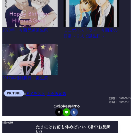
2020年 今西兄弟誕生祭
ミニボイスドラマ 今西家の
日常～２人で誕生日～
2017年相羽勝行 誕生祭
PICTURE
イラスト
今西兄弟


公開日：
2021-09-13
更新日：
2025-05-11
この記事を共有する

前の記事
たまにはお前も休めばいい《暑中お見舞
い》