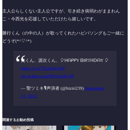
主人公らしくない主人公ですが、引き続き病弱わがままわん
こ・今西光を応援していただけたら嬉しいです。
勝行くん（の中の人）が歌ってくれたハピバソングもご一緒に
どうぞ(*^▽^*)
光くん、源次くん、🎈ᕼᗩᑭᑭY ᗷIᖇTᕼᗞᗩY 🎈
https://t.co/7bLiuQGoNi
pic.twitter.com/fPuVmuS7qR
— 聖ツミキ🎙声演者 (@hiziri239)
September
13, 2021
関連するお勧め投稿