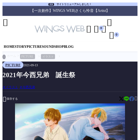
サイトリニューアルしました！
更新
【一次創作】WINGS WEB|さくら怜音【Artist】





0

0
HOME
STORY
PICTURE
SOUND
SHOP
BLOG
ホーム
PICTURE
イラスト

PICTURE
2021-09-13
2021年今西兄弟 誕生祭
イラスト
今西兄弟


保存する