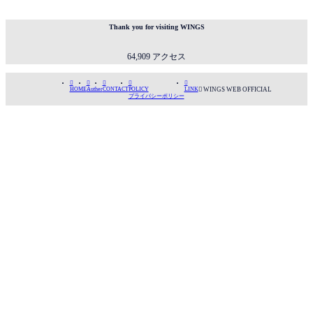
ずっと独
／大人編
りぼっち
（孤独の
で、いつ
オアシス
Thank you for visiting WINGS
か来る誰
より ワ
かを待っ
ンマンラ
64,909 アクセス
ていた。
イブの2か
本当は愛
月前）
されたい
「電話」





HOME
Auther
CONTACT
POLICY
LINK

WINGS WEB OFFICIAL
のに、愛
が嫌いな
プライバシーポリシー
する人は
今西光
みんな壊
の、些細
れてい
な理由。