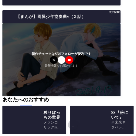
次の記事

【まんが】両翼少年協奏曲γ（２話）
新作チェックはSNSフォローが便利です
最新情報をお届けします
あなたへのおすすめ
独りぼっ
SS『傍に
ちの世界
いて』
メランコ
※未来ネ

リックnigh
タバレ注
t 今西光
意 ※時期