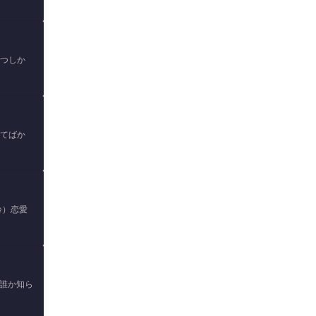
ずつしか
いてばか
齢）恋愛
、誰か知ら