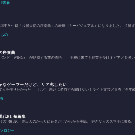
ィ
青春
INGS中学生篇「片翼天使の序奏曲」の表紙（キービジュアル）になりました。 片翼
園もの
の序奏曲
バンド「WINGS」が結成する前の物語―― 学校に来ても授業を受けずピアノを弾
ャなゲーマーだけど、リア充したい
う友人を作りたかった――けど、未だに名前すら聞けない！ライト文芸／青春（全年
春
現代BL短編集
けの宅配便。 差出人のかわりに宛名だけがわかる手紙。 好きな人のスマホに映る
ソロジー