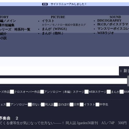
サイトリニューアルしました！
更新
TORY
PICTURE
SOUND
DISCOGRAPHY
本編／メイン
イラスト
BLCD／ボイスドラマ
S番外短編集
カラー／モノクロ一枚絵や落書きログ
マンスリーボイスコ
まんが（WINGS）
Sシリーズ 時系列一覧
WEBラジオ
まんが（他BL）
物紹介
の小説

リーズ作品
クロスオーバー作品
アンソロジー（本編）ステージ
WEBステージ
まんが
BS
フェス
アンソロジー
切ない
同人誌
ほのぼの
日常
イラスト
中学生
序奏曲 ２
る優等生が気になって仕方ない――！ 同人誌 Jgarden56新刊 A5／74P 500円