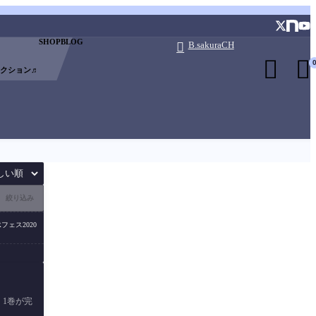
SHOP
BLOG
B.sakuraCH



0
レクション♬
絞り込み
Rフェス2020
 1巻が完