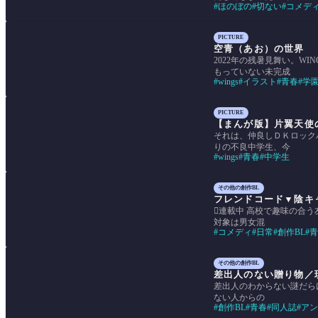
ほのぼの
切ない
コメデ
PICTURE
空青（あお）の世界
2022年の残暑見舞い。W
もっていない未完成
wings
イラスト
青春
学
PICTURE
【まんが版】片翼天使
それは、仲良しＤＫロック
りの不良中学生、今
wings
青春
中学生
その他の創作BL
フレンドコード▼陰キ
連載中 高校で趣味の合
対象は男女混
コメディ
日常
創作BL
青
その他の創作BL
差出人のない贈り物／
差出人のわからない謎だら
ない人からの
創作BL
青春
同人誌
アン