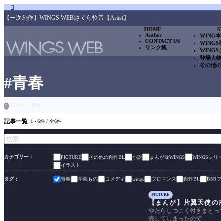

【一次創作】WINGS WEB|さくら怜音【Artist】
HOME
S
Auther
WING
CONTACT US
WING
リンク集
WING
登場人
その他
#青春
ホーム
青春

記事一覧
1 - 6件 / 全6件
カテゴリー
その他の創作BL
小説
まんが版WINGS
WINGSシ
PICTURE
イラスト
タグ
青春
学園もの
コメディ
ブロマンス
創作BL
BSR
wings
PICTURE
【まんが】片翼天使の
やたらしつこく付きまとってく
売してしまったので