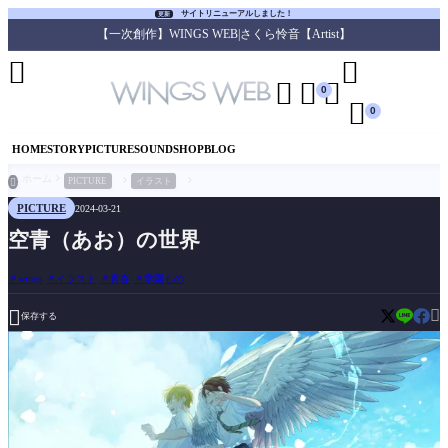
サイトリニューアルしました！
更新
【一次創作】WINGS WEB|さくら怜音【Artist】





0

0
HOME
STORY
PICTURE
SOUND
SHOP
BLOG
ホーム
PICTURE
イラスト

PICTURE
2024-03-21
空青（あお）の世界
wings
イラスト
青春
学園もの


保存する