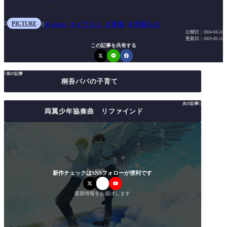
PICTURE
wings
イラスト
青春
学園もの


公開日：
2024-03-21
更新日：
2025-05-11
この記事を共有する

前の記事
桐吾パパの子育て
次の記事

両翼少年協奏曲 リファインド
新作チェックはSNSフォローが便利です
最新情報をお届けします