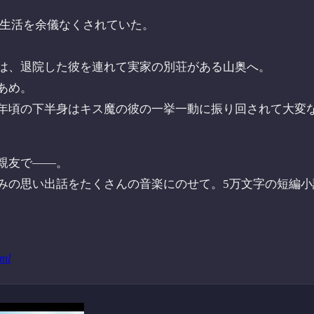
院生活を余儀なくされていた。
は、退院した彼を連れて実家の別荘がある山奥へ。
あめ。
年頃の下半身はキス魔の彼の一挙一動に振り回されて大変
親友で――。
みの思い出話をたくさんの音楽にのせて。5万文字の短編小
tml