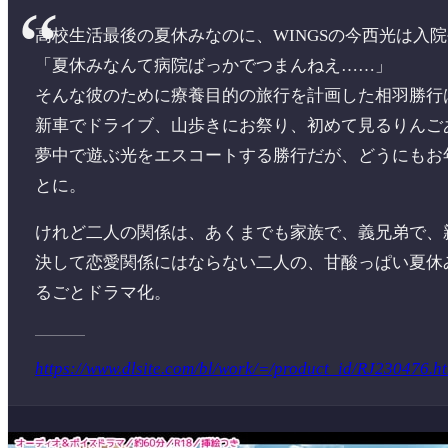
高校生活最後の夏休みなのに、WINGSの今西光は入
「夏休みなんて病院ばっかでつまんねえ……」
そんな彼のために療養目的の旅行を計画した相羽勝行
新車でドライブ、山歩きにお祭り、初めて見るりんご
夢中で遊ぶ光をエスコートする勝行だが、どうにもお
とに。
けれど二人の関係は、あくまでも家族で、義兄弟で、
決して恋愛関係にはならない二人の、甘酸っぱい夏休
るごとドラマ化。
https://www.dlsite.com/bl/work/=/product_id/RJ230476.h