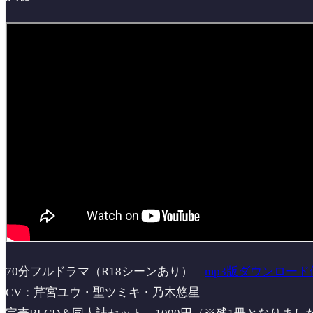
70分フルドラマ（R18シーンあり）
mp3版ダウンロード
CV：芹宮ユウ・聖ツミキ・乃木悠星