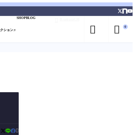
SHOP
BLOG
B.sakuraCH



0
レクション♬

：