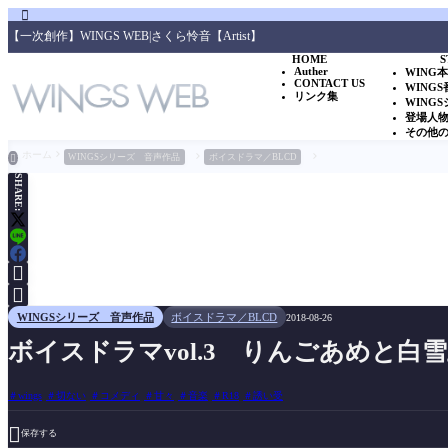

【一次創作】WINGS WEB|さくら怜音【Artist】
HOME
S
Auther
WING
CONTACT US
WING
リンク集
WING
登場人
その他
ホーム
WINGSシリーズ 音声作品
ボイスドラマ／BLCD

SHARE:


WINGSシリーズ 音声作品
ボイスドラマ／BLCD
2018-08-26
ボイスドラマvol.3 りんごあめと白
wings
切ない
コメディ
甘々
音楽
R18
誘い受

保存する