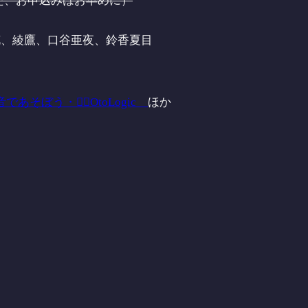
した、お申込みはお早めに）
花、綾鷹、口谷亜夜、鈴香夏目
音であそぼう・
OtoLogic
ほか