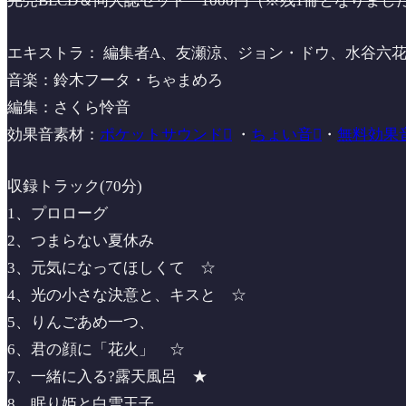
完売BLCD＆同人誌セット 1000円（※残1冊となりま
エキストラ： 編集者A、友瀬涼、ジョン・ドウ、水谷六
音楽：鈴木フータ・ちゃまめろ
編集：さくら怜音
効果音素材：
ポケットサウンド
・
ちょい音
・
無料効果
収録トラック(70分)
1、プロローグ
2、つまらない夏休み
3、元気になってほしくて ☆
4、光の小さな決意と、キスと ☆
5、りんごあめ一つ、
6、君の顔に「花火」 ☆
7、一緒に入る?露天風呂 ★
8、眠り姫と白雪王子