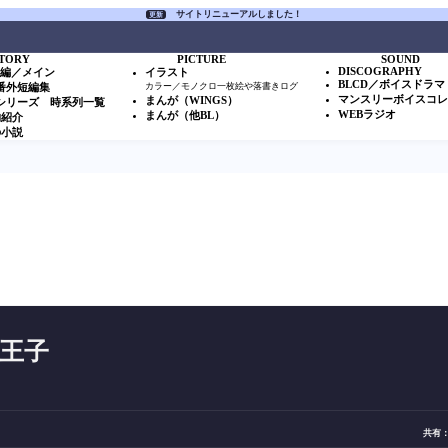
サイトリニューアルしました！
更新
TORY
PICTURE
SOUND
DISCOGRAPHY
本編／メイン
イラスト
BLCD／ボイスドラマ
S番外短編集
カラー／モノクロ一枚絵や落書きログ
マンスリーボイスコ
まんが（WINGS）
Sシリーズ 時系列一覧
WEBラジオ
まんが（他BL）
物紹介
の小説
雪王子
共有