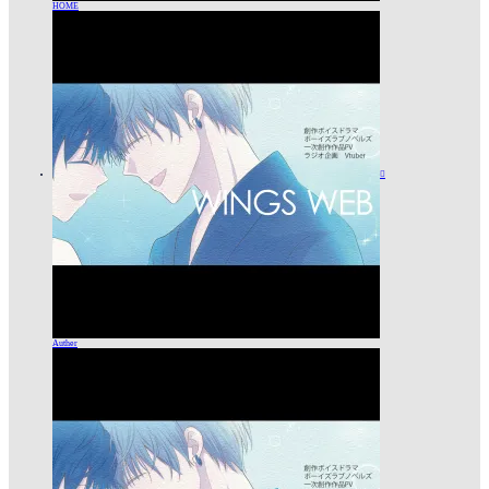
HOME

Auther