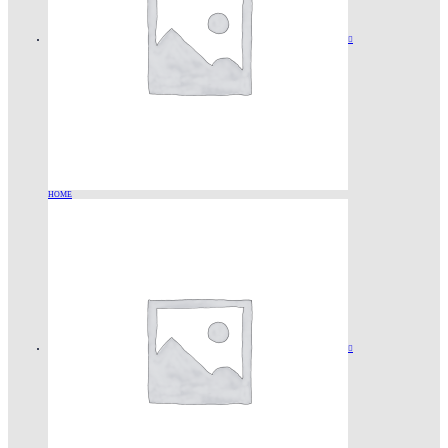

HOME
