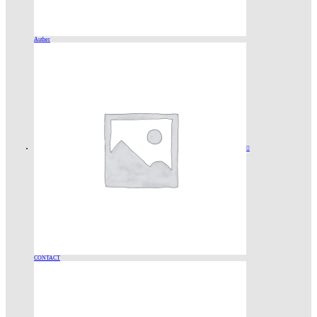
Auther

CONTACT