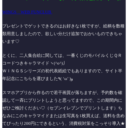
WINGS WEB FUNCLUB
プレゼントでゲットできるのはお好きな1枚ですが、絵柄を数種
類用意しましたので、欲しい分だけ追加でおかいものできちゃ
います♡
とくに、二人集合絵に関しては、一番くじのモバイルくじＱＲ
コードつきキャラマイドヽ(^o^)丿
ＷＩＮＧＳシリーズの初代表紙絵でもありますので、サイト半
年記念にこちらを選びました٩( ‘ω’ )و
スマホアプリから作るので若干画質が落ちますが、予約数を確
認して一斉にプリントしようと思ってますので、この期間内に
ぜひご検討ください♡（セブンイレブンでプリントします）ち
なみにこのキャラマイドまたは生写真を1枚買えば、送料を含め
てぴったり200円にできるという、消費税対策をこっそり導入★